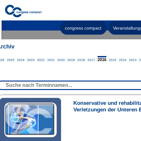
congress compact
Veranstaltung
rchiv
2016
026
2025
2024
2023
2022
2021
2020
2019
2018
2017
2015
2014
2013
2
Konservative und rehabilit
Verletzungen der Unteren 