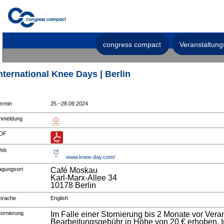
congress compact
Veranstaltung
nternational Knee Days | Berlin
ermin
25.–28.09.2024
nmeldung
DF
eb
www.knee-day.com/
agungsort
Café Moskau
Karl-Marx-Allee 34
10178 Berlin
prache
English
tornierung
Im Falle einer Stornierung bis 2 Monate vor Vera
Bearbeitungsgebühr in Höhe von 20 € erhoben. Im