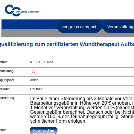
congress compact
Veranstaltung
ualifizierung zum zertifizierten Wundtherapeut Auf
ermin
01.–03.10.2020
nmeldung
agungsort
Ahlen
prache
Deutsch
tornierung
Im Falle einer Stornierung bis 2 Monate vor Vera
Bearbeitungsgebühr in Höhe von 20 € erhoben. Im
1 Monat vor Veranstaltung werden 50 % (mindest
Gesamtgebühr berechnet. Danach oder bei Nicht
werden 100 % der Teilnahmegebühr fällig. Stor
schriftlicher Form erfolgen.
otels
Hotel suchen