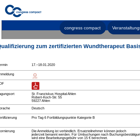
congress compact
Veranstaltung
ualifizierung zum zertifizierten Wundtherapeut Basi
ermin
17.–18.01.2020
nmeldung
DF
agungsort
St. Franziskus Hospital Ahlen
Robert-Koch-Str. 55
59227 Ahlen
prache
Deutsch
rtifizierung
Pro Tag 6 Fortbildungspunkte Kategorie B
tornierung
Die Anmeldung ist verbindlich. Ersatzteilnehmer können jedoch
jederzeit benannt werden. Für Umbuchungen nach Buchungsbestätigu
wird eine Bearbeitungsgebühr von 15 € berechnet.