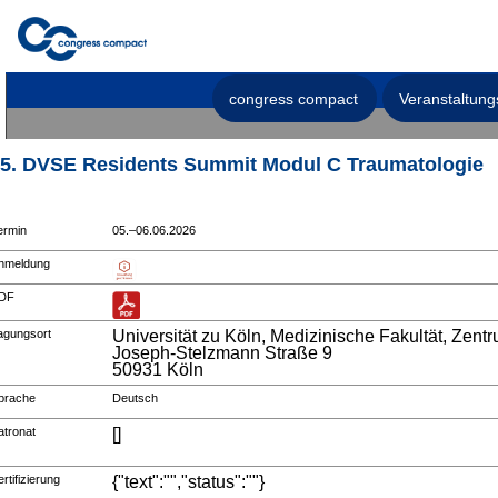
congress compact
Veranstaltung
5. DVSE Residents Summit Modul C Traumatologie
ermin
05.–06.06.2026
nmeldung
DF
agungsort
Universität zu Köln, Medizinische Fakultät, Zen
Joseph-Stelzmann Straße 9
50931 Köln
prache
Deutsch
atronat
[]
rtifizierung
{"text":"","status":""}