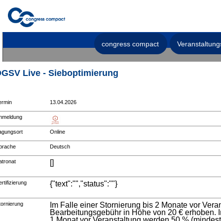
congress compact
Veranstaltung
GSV Live - Sieboptimierung
ermin
13.04.2026
nmeldung
agungsort
Online
prache
Deutsch
atronat
[]
rtifizierung
{"text":"","status":""}
tornierung
Im Falle einer Stornierung bis 2 Monate vor Vera
Bearbeitungsgebühr in Höhe von 20 € erhoben. Im
1 Monat vor Veranstaltung werden 50 % (mindest