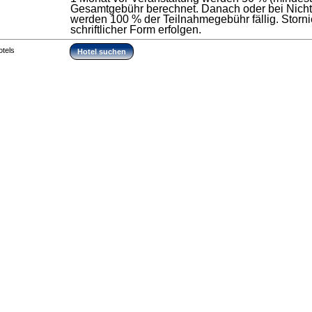
Gesamtgebühr berechnet. Danach oder bei Nicht
werden 100 % der Teilnahmegebühr fällig. Stor
schriftlicher Form erfolgen.
otels
Hotel suchen