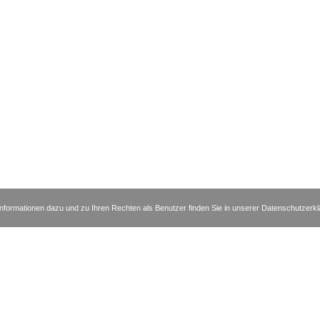
nformationen dazu und zu Ihren Rechten als Benutzer finden Sie in unserer Datenschutzerk
msthaler Straße 31-32 | 10719 Berlin | Telefon +49 30 88727370 | Fax +49
|
|
|
essum
Datenschutzerklärung
Disclaimer
Kontakt