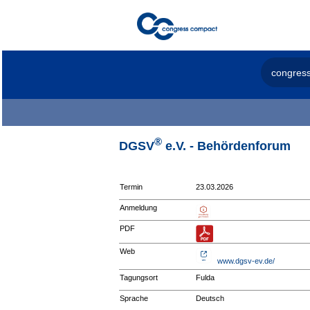
congres
®
DGSV
e.V. - Behördenforum
Termin
23.03.2026
Anmeldung
PDF
Web
www.dgsv-ev.de/
Tagungsort
Fulda
Sprache
Deutsch