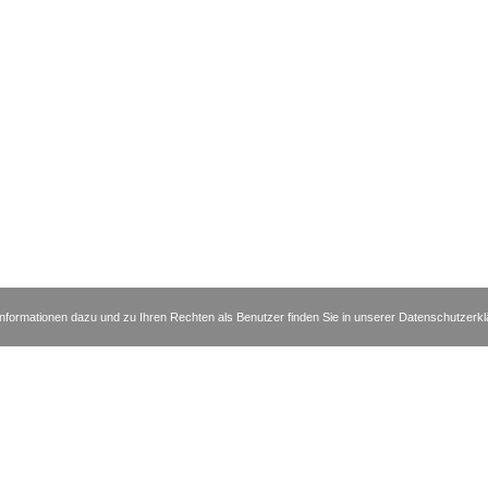
nformationen dazu und zu Ihren Rechten als Benutzer finden Sie in unserer Datenschutzerk
msthaler Straße 31-32 | 10719 Berlin | Telefon +49 30 88727370 | Fax +49
|
|
|
essum
Datenschutzerklärung
Disclaimer
Kontakt