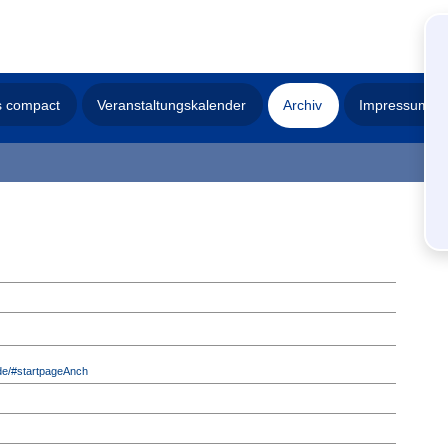
s compact
Veranstaltungskalender
Archiv
Impressum
de/#startpageAnch