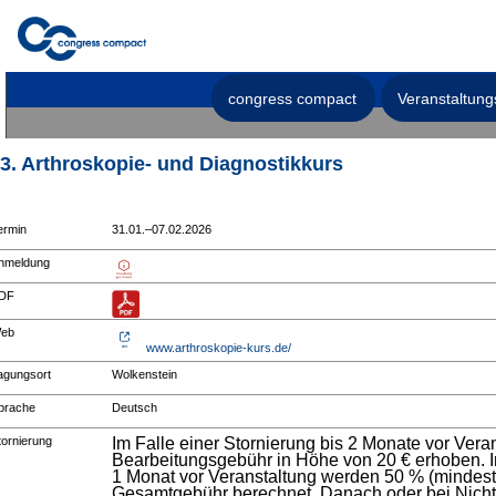
congress compact
Veranstaltung
3. Arthroskopie- und Diagnostikkurs
ermin
31.01.–07.02.2026
nmeldung
DF
eb
www.arthroskopie-kurs.de/
agungsort
Wolkenstein
prache
Deutsch
tornierung
Im Falle einer Stornierung bis 2 Monate vor Vera
Bearbeitungsgebühr in Höhe von 20 € erhoben. Im
1 Monat vor Veranstaltung werden 50 % (mindest
Gesamtgebühr berechnet. Danach oder bei Nicht