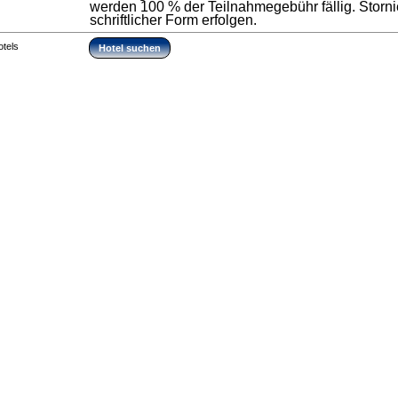
werden 100 % der Teilnahmegebühr fällig. Stor
schriftlicher Form erfolgen.
otels
Hotel suchen