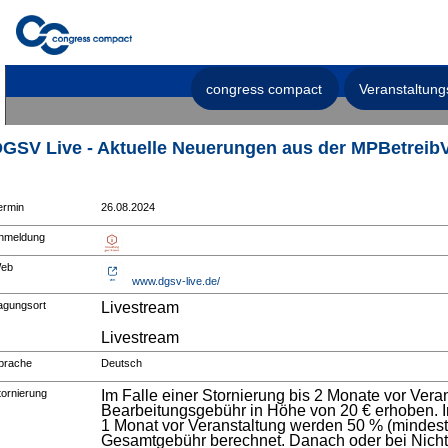
congress compact
Veranstaltung
GSV Live - Aktuelle Neuerungen aus der MPBetreib
ermin
26.08.2024
nmeldung
eb
www.dgsv-live.de/
agungsort
Livestream
Livestream
prache
Deutsch
tornierung
Im Falle einer Stornierung bis 2 Monate vor Vera
Bearbeitungsgebühr in Höhe von 20 € erhoben. Im
1 Monat vor Veranstaltung werden 50 % (mindest
Gesamtgebühr berechnet. Danach oder bei Nicht