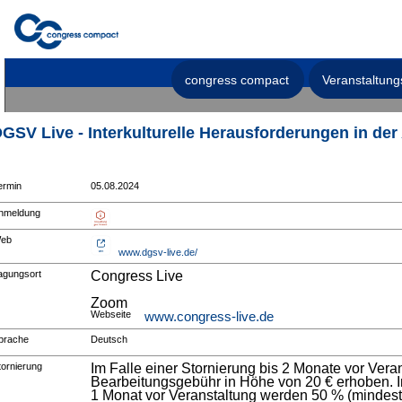
congress compact
Veranstaltung
GSV Live - Interkulturelle Herausforderungen in de
ermin
05.08.2024
nmeldung
eb
www.dgsv-live.de/
agungsort
Congress Live
Zoom
Webseite
www.congress-live.de
prache
Deutsch
tornierung
Im Falle einer Stornierung bis 2 Monate vor Vera
Bearbeitungsgebühr in Höhe von 20 € erhoben. Im
1 Monat vor Veranstaltung werden 50 % (mindest