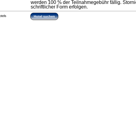
werden 100 % der Teilnahmegebühr fällig. Stor
schriftlicher Form erfolgen.
otels
Hotel suchen