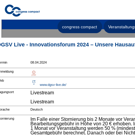
congress compact
Veranstaltung
GSV Live - Innovationsforum 2024 – Unsere Hausa
ermin
08.04.2024
nmeldung
eb
www.dgsv-live.de/
agungsort
Livestream
Livestream
prache
Deutsch
tornierung
Im Falle einer Stornierung bis 2 Monate vor Vera
Bearbeitungsgebühr in Höhe von 20 € erhoben. Im
1 Monat vor Veranstaltung werden 50 % (mindest
Gesamtgebühr berechnet. Danach oder bei Nicht