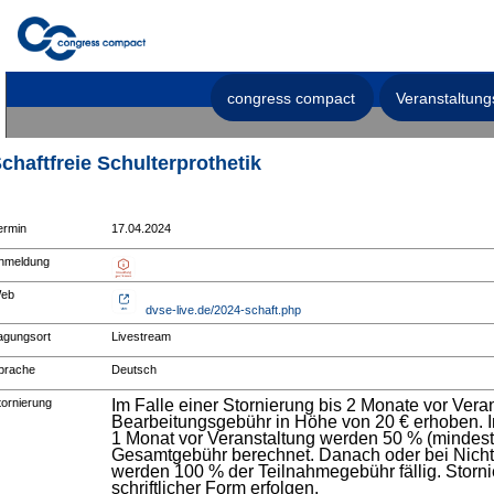
congress compact
Veranstaltung
chaftfreie Schulterprothetik
ermin
17.04.2024
nmeldung
eb
dvse-live.de/2024-schaft.php
agungsort
Livestream
prache
Deutsch
tornierung
Im Falle einer Stornierung bis 2 Monate vor Vera
Bearbeitungsgebühr in Höhe von 20 € erhoben. Im
1 Monat vor Veranstaltung werden 50 % (mindest
Gesamtgebühr berechnet. Danach oder bei Nicht
werden 100 % der Teilnahmegebühr fällig. Stor
schriftlicher Form erfolgen.