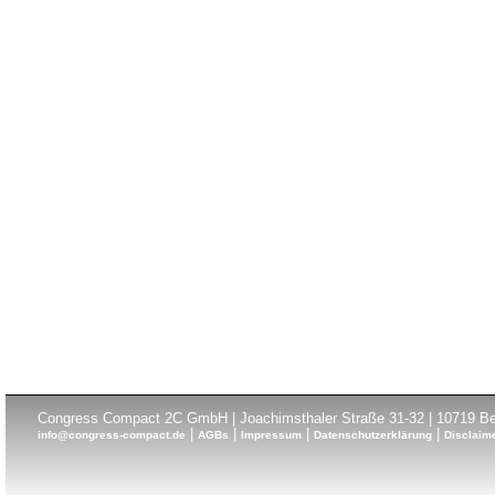
Congress Compact 2C GmbH | Joachimsthaler Straße 31-32 | 10719 Ber
|
|
|
|
info@congress-compact.de
AGBs
Impressum
Datenschutzerklärung
Disclaim