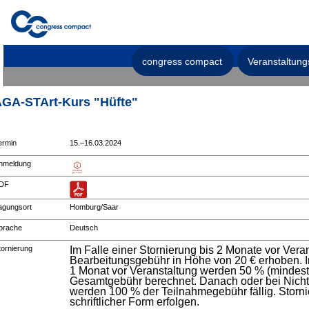
congress compact
Veranstaltung
GA-STArt-Kurs "Hüfte"
ermin
15.–16.03.2024
nmeldung
DF
agungsort
Homburg/Saar
prache
Deutsch
tornierung
Im Falle einer Stornierung bis 2 Monate vor Vera
Bearbeitungsgebühr in Höhe von 20 € erhoben. Im
1 Monat vor Veranstaltung werden 50 % (mindest
Gesamtgebühr berechnet. Danach oder bei Nicht
werden 100 % der Teilnahmegebühr fällig. Stor
schriftlicher Form erfolgen.