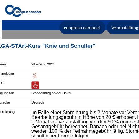
congress compact
Veranstaltung
GA-STArt-Kurs "Knie und Schulter"
ermin
28.–29.06.2024
nmeldung
DF
agungsort
Brandenburg an der Havel
prache
Deutsch
tornierung
Im Falle einer Stornierung bis 2 Monate vor Vera
Bearbeitungsgebühr in Höhe von 20 € erhoben. Im
1 Monat vor Veranstaltung werden 50 % (mindest
Gesamtgebühr berechnet. Danach oder bei Nicht
werden 100 % der Teilnahmegebühr fällig. Stor
schriftlicher Form erfolgen.