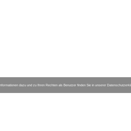
nformationen dazu und zu Ihren Rechten als Benutzer finden Sie in unserer Datenschutzerk
msthaler Straße 31-32 | 10719 Berlin | Telefon +49 30 88727370 | Fax +49
|
|
|
essum
Datenschutzerklärung
Disclaimer
Kontakt