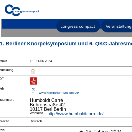
congress compact
Veranstaltung
1. Berliner Knorpelsymposium und 6. QKG-Jahresm
ermin
13.–14.06.2024
nmeldung
DF
eb
www.knorpelsymposium.de/
agungsort
Humboldt Carré
Behrenstraße 42
10117 Berl Berlin
Webseite
http://www.humboldtcarre.de/
prache
Deutsch
reis
bis 15. Februar 2024